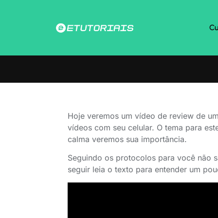
Cu
Hoje veremos um vídeo de review de um
vídeos com seu celular. O tema para est
calma veremos sua importância.
Seguindo os protocolos para você não sa
seguir leia o texto para entender um po