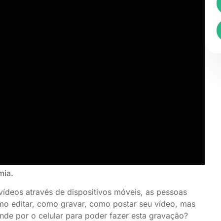
mia.
vídeos através de dispositivos móveis, as pessoas
omo editar, como gravar, como postar seu vídeo, mas
de por o celular para poder fazer esta gravação?