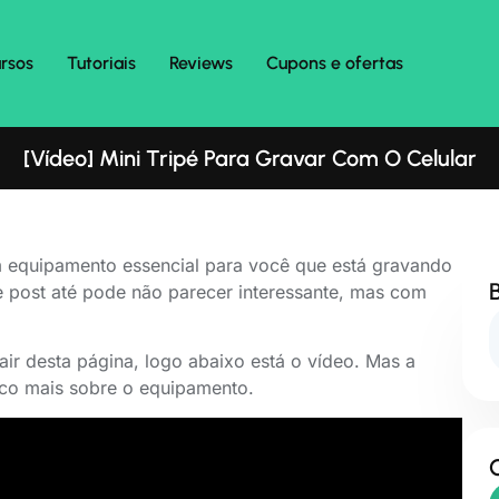
rsos
Tutoriais
Reviews
Cupons e ofertas
[Vídeo] Mini Tripé Para Gravar Com O Celular
 equipamento essencial para você que está gravando
e post até pode não parecer interessante, mas com
ir desta página, logo abaixo está o vídeo. Mas a
uco mais sobre o equipamento.