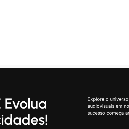
 Evolua
Explore o universo
audiovisuais em nos
sucesso começa aq
idades!