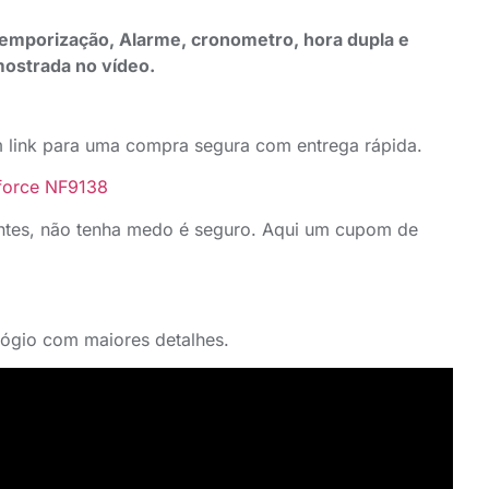
emporização, Alarme, cronometro, hora dupla e
mostrada no vídeo.
m link para uma compra segura com entrega rápida.
iforce NF9138
ntes, não tenha medo é seguro. Aqui um cupom de
lógio com maiores detalhes.