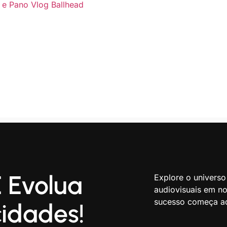
 e Pano Vlog Ballhead
 Evolua
Explore o universo
audiovisuais em nos
sucesso começa aq
idades!