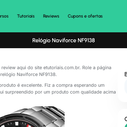
rsos
Tutoriais
Reviews
Cupons e ofertas
Relógio Naviforce NF9138
eview aqui do site etutoriais.com.br. Role a página
 relógio Naviforce NF9138.
 produto é excelente. Fiz a compra esperando um
fui surpreendido por um produto com qualidade acima