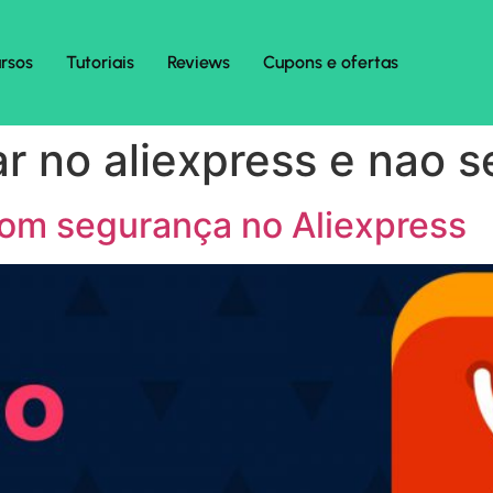
rsos
Tutoriais
Reviews
Cupons e ofertas
 no aliexpress e nao s
om segurança no Aliexpress