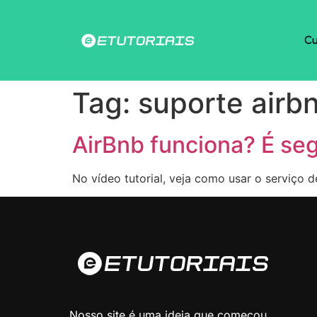
Cu
Tag:
suporte airb
AirBnb funciona? É seg
No vídeo tutorial, veja como usar o serviço
Nosso site é uma ideia que começou