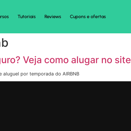
rsos
Tutoriais
Reviews
Cupons e ofertas
nb
uro? Veja como alugar no sit
 de aluguel por temporada do AIRBNB