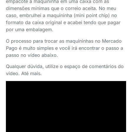
empacote a maquininha em uma caixa com as
dimensões mínimas que o correio aceita. No meu
caso, embrulhei a maquininha (mini point chip) no
formato da caixa original e acabei tendo que pagar
por uma embalagem.
O processo para trocar as maquininhas no Mercado
Pago é muito simples e você irá encontrar o passo a
passo no vídeo abaixo.
Qualquer dúvida, utilize o espaço de comentários do
vídeo. Até mais.